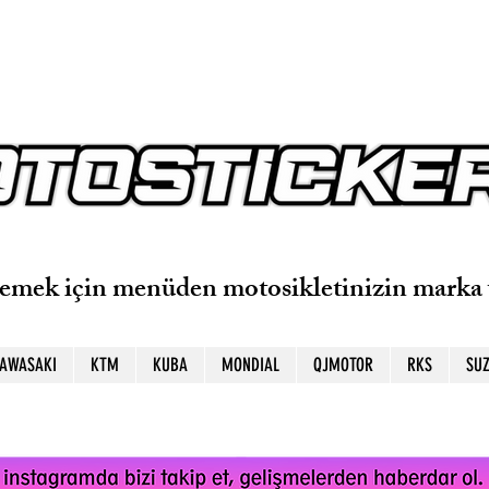
lemek için menüden motosikletinizin marka 
AWASAKI
KTM
KUBA
MONDIAL
QJMOTOR
RKS
SUZ