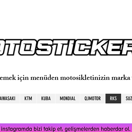
lemek için menüden motosikletinizin marka 
AWASAKI
KTM
KUBA
MONDIAL
QJMOTOR
RKS
SUZ