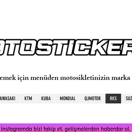
lemek için menüden motosikletinizin marka 
AWASAKI
KTM
KUBA
MONDIAL
QJMOTOR
RKS
SUZ