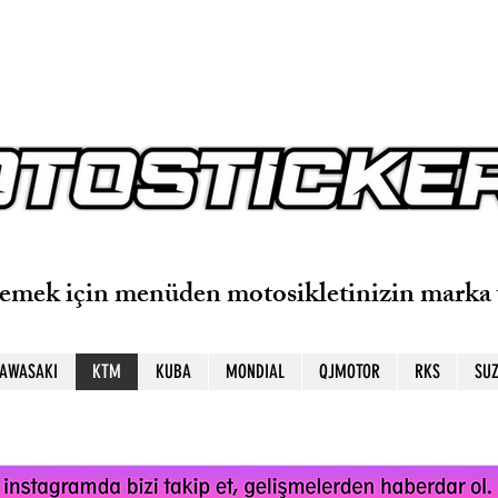
lemek için menüden motosikletinizin marka 
AWASAKI
KTM
KUBA
MONDIAL
QJMOTOR
RKS
SUZ